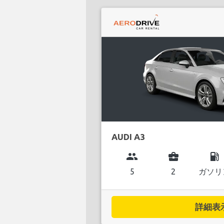
AUDI A3
group
business_center
local_gas_station
5
2
ガソリ
詳細表示.