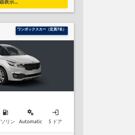
細表示...
ワンボックスカー（定員7名）
local_gas_station
miscellaneous_services
login
ガソリン
Automatic
5 ドア