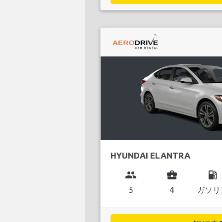
HYUNDAI ELANTRA
group
business_center
local_gas_station
5
4
ガソリ