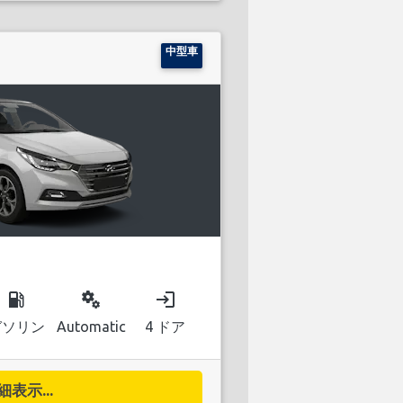
中型車
local_gas_station
miscellaneous_services
login
ガソリン
Automatic
4 ドア
細表示...