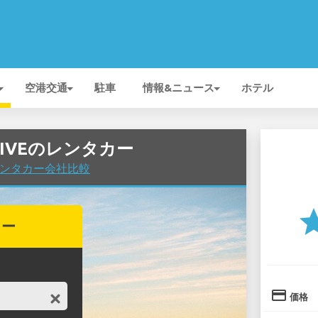
空港交通
駐車
情報&ニュース
ホテル
DRIVEのレンタカー
でレンタカー会社比較
st
カー
credit_card
価格