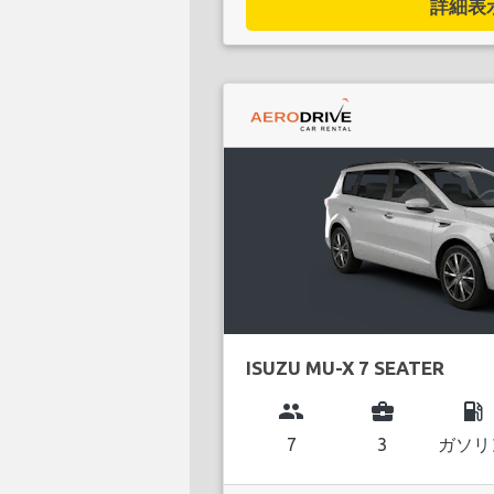
詳細表示.
ISUZU MU-X 7 SEATER
group
business_center
local_gas_station
7
3
ガソリ