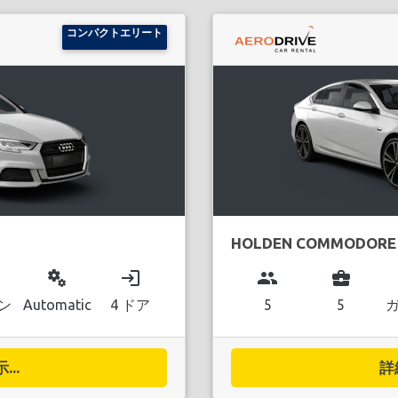
コンパクトエリート
HOLDEN COMMODORE
miscellaneous_services
login
group
business_center
ン
Automatic
4 ドア
5
5
..
詳