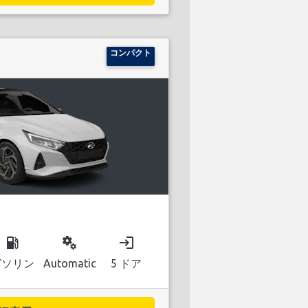
コンパクト
local_gas_station
miscellaneous_services
login
ガソリン
Automatic
5 ドア