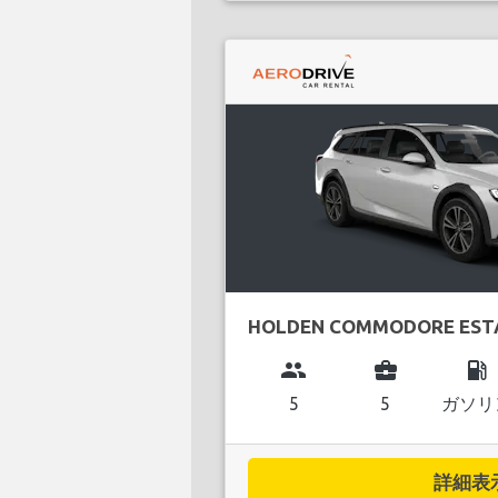
HOLDEN COMMODORE EST
group
business_center
local_gas_station
5
5
ガソリ
詳細表示.