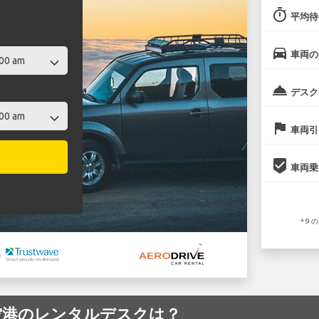
timer
平均待
directions_car
車両の
room_service
デスク
flag
車両引
beenhere
車両乗
* 
ney 空港のレンタルデスクは？