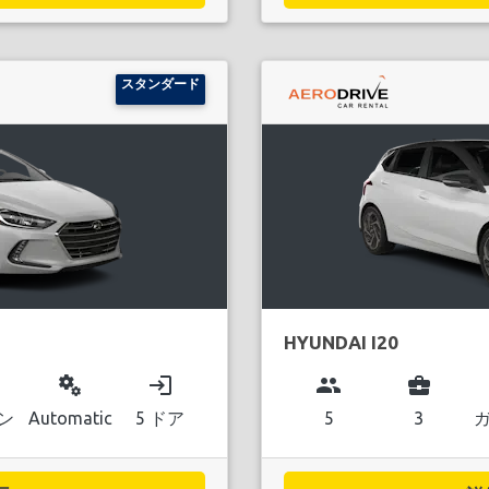
スタンダード
HYUNDAI I20
miscellaneous_services
login
group
business_center
ン
Automatic
5 ドア
5
3