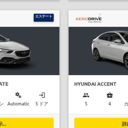
エステート
ATE
HYUNDAI ACCENT
miscellaneous_services
login
group
business_center
ン
Automatic
5 ドア
5
4
..
詳