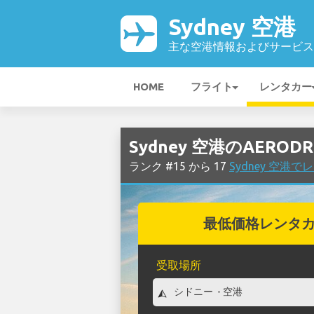
Sydney 空港
主な空港情報およびサービス
HOME
フライト
レンタカー
Sydney 空港のAERO
ランク #15 から 17
Sydney 空港
最低価格レンタ
受取場所