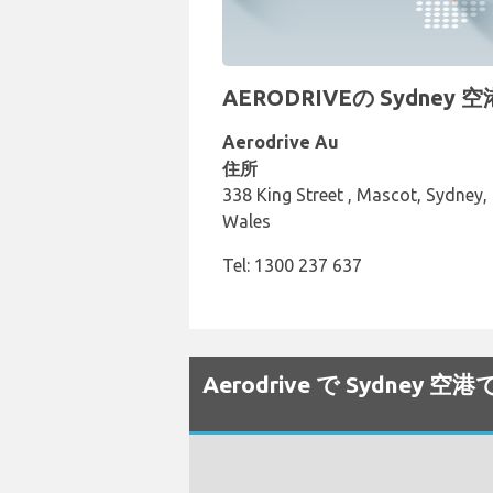
AERODRIVEの Sydne
Aerodrive Au
住所
338 King Street , Mascot, Sydney
Wales
Tel: 1300 237 637
Aerodrive で Sydn