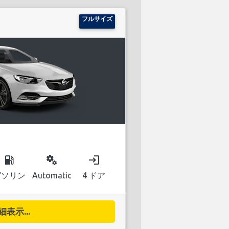
フルサイズ
local_gas_station
miscellaneous_services
login
ガソリン
Automatic
4 ドア
細表示...