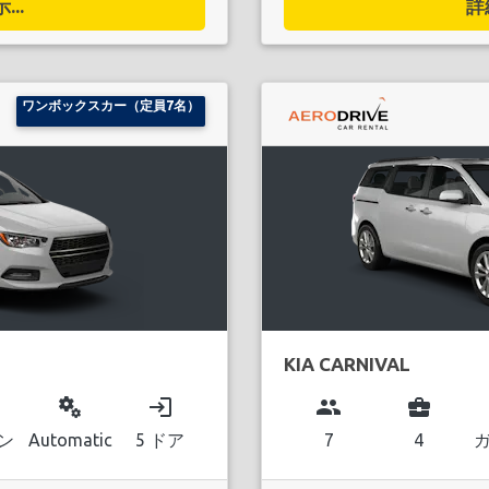
..
詳
ワンボックスカー（定員7名）
KIA CARNIVAL
miscellaneous_services
login
group
business_center
ン
Automatic
5 ドア
7
4