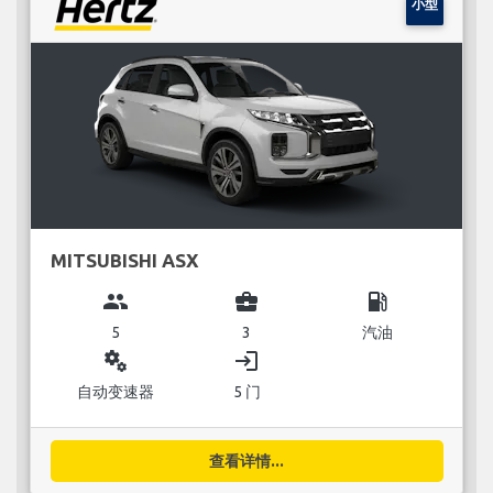
小型
MITSUBISHI ASX
group
business_center
local_gas_station
5
3
汽油
miscellaneous_services
login
自动变速器
5 门
查看详情...