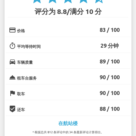
评分为 8.8/满分 10 分
credit_card
83 / 100
价格
timer
29 分钟
平均等待时间
directions_car
89 / 100
车辆质量
room_service
90 / 100
租车台服务
flag
90 / 100
取车
beenhere
88 / 100
还车
在航站楼
* 根据总共 812 条评论中的 34 条最新评论计算得出。