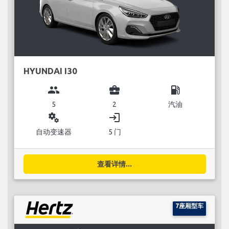
HYUNDAI I30
group
business_center
local_gas_station
5
2
汽油
miscellaneous_services
login
自动变速器
5 门
查看详情...
7座厢型车