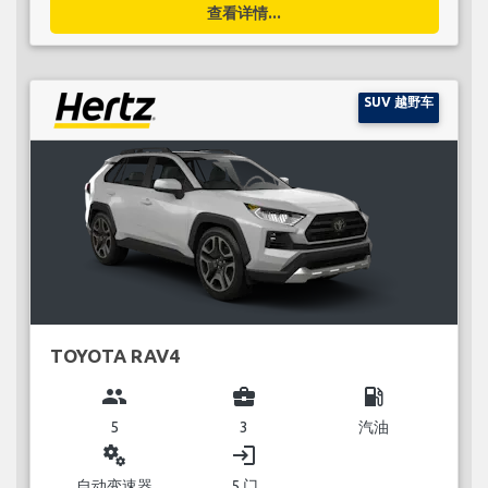
查看详情...
SUV 越野车
TOYOTA RAV4
group
business_center
local_gas_station
5
3
汽油
miscellaneous_services
login
自动变速器
5 门