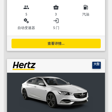
group
business_center
local_gas_station
5
3
汽油
miscellaneous_services
login
自动变速器
5 门
查看详情...
大型