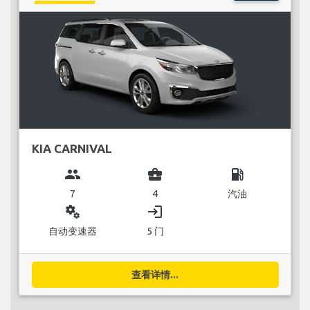
KIA CARNIVAL
group
business_center
local_gas_station
7
4
汽油
miscellaneous_services
login
自动变速器
5 门
查看详情...