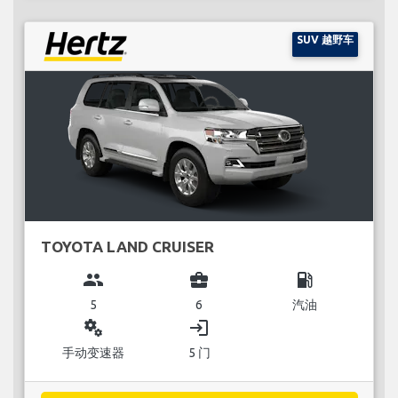
SUV 越野车
TOYOTA LAND CRUISER
group
business_center
local_gas_station
5
6
汽油
miscellaneous_services
login
手动变速器
5 门