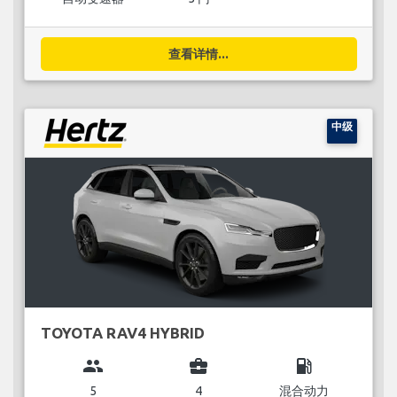
查看详情...
中级
TOYOTA RAV4 HYBRID
group
business_center
local_gas_station
5
4
混合动力