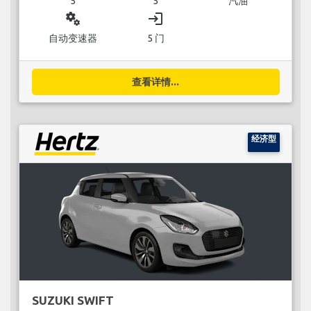
5
5
汽油
miscellaneous_services
login
自动变速器
5 门
查看详情...
经济型
SUZUKI SWIFT