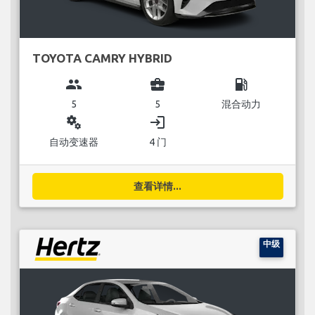
TOYOTA CAMRY HYBRID
group
business_center
local_gas_station
5
5
混合动力
miscellaneous_services
login
自动变速器
4 门
查看详情...
中级