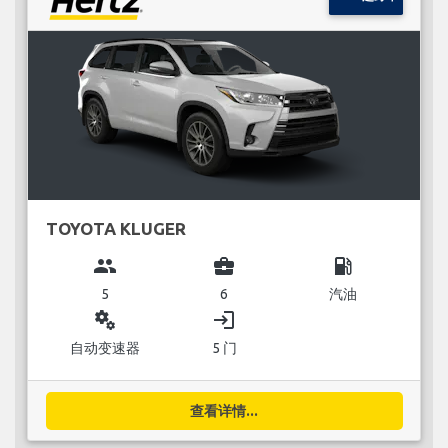
TOYOTA KLUGER
group
business_center
local_gas_station
5
6
汽油
miscellaneous_services
login
自动变速器
5 门
查看详情...