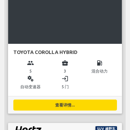
TOYOTA COROLLA HYBRID
group
business_center
local_gas_station
5
3
混合动力
miscellaneous_services
login
自动变速器
5 门
查看详情...
SUV 越野车