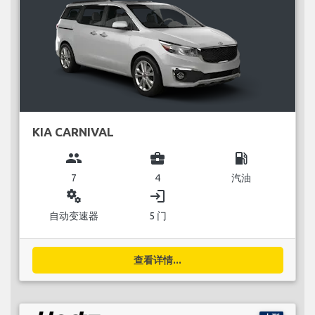
KIA CARNIVAL
group
business_center
local_gas_station
7
4
汽油
miscellaneous_services
login
自动变速器
5 门
查看详情...