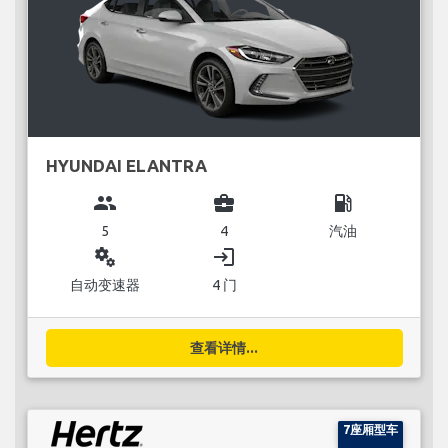
HYUNDAI ELANTRA
group
business_center
local_gas_station
5
4
汽油
miscellaneous_services
login
自动变速器
4 门
查看详情...
7座厢型车