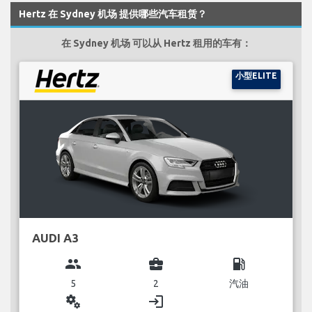
Hertz 在 Sydney 机场 提供哪些汽车租赁？
在 Sydney 机场 可以从 Hertz 租用的车有：
小型ELITE
AUDI A3
group
business_center
local_gas_station
5
2
汽油
miscellaneous_services
login