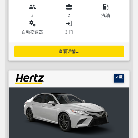
group
business_center
local_gas_station
5
2
汽油
miscellaneous_services
login
自动变速器
3 门
查看详情...
大型