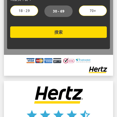
18 - 29
70+
30 - 69
搜索
star
star
star
star
star_half