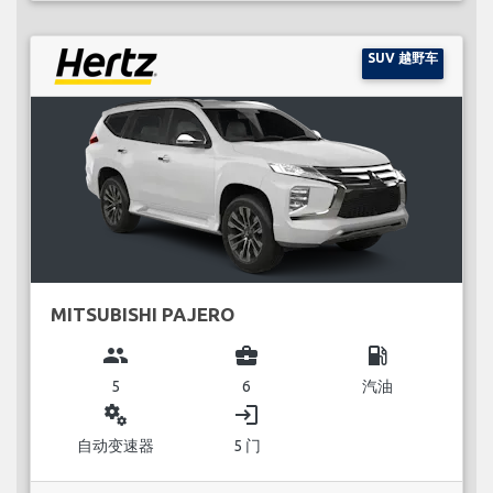
SUV 越野车
MITSUBISHI PAJERO
group
business_center
local_gas_station
5
6
汽油
miscellaneous_services
login
自动变速器
5 门