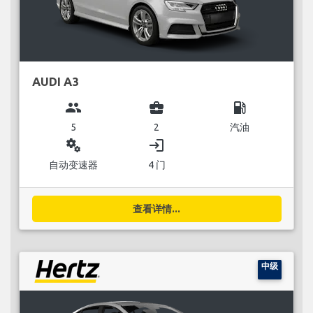
AUDI A3
group
business_center
local_gas_station
5
2
汽油
miscellaneous_services
login
自动变速器
4 门
查看详情...
中级