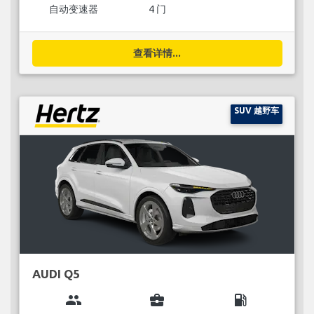
自动变速器
4 门
查看详情...
SUV 越野车
AUDI Q5
group
business_center
local_gas_station