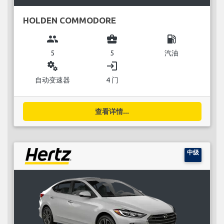
HOLDEN COMMODORE
group
business_center
local_gas_station
5
5
汽油
miscellaneous_services
login
自动变速器
4 门
查看详情...
中级