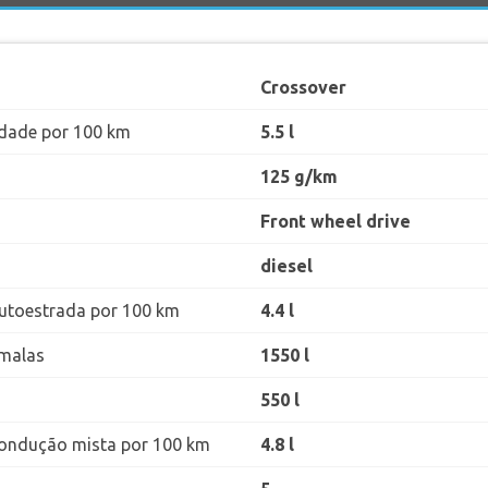
Crossover
dade por 100 km
5.5 l
125 g/km
Front wheel drive
diesel
utoestrada por 100 km
4.4 l
malas
1550 l
550 l
ondução mista por 100 km
4.8 l