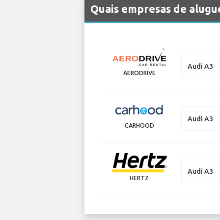
Quais empresas de alugue
Audi A3
AERODRIVE
Audi A3
CARHOOD
Audi A3
HERTZ