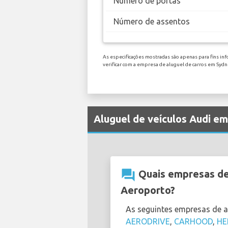
Número de portas
Número de assentos
As especificações mostradas são apenas para fins inf
verificar com a empresa de aluguel de carros em Syd
Aluguel de veículos Audi e
question_answer
Quais empresas de 
Aeroporto?
As seguintes empresas de 
AERODRIVE
,
CARHOOD
,
HE