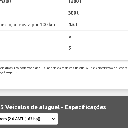
malas
1200 l
380 l
ondução mista por 100 km
4.5 l
5
5
ormativos, não podemos garantir o modelo exato do veículo Audi A3 e as especificações que você 
ney Aeroporto.
5 Veículos de aluguel - Especificações