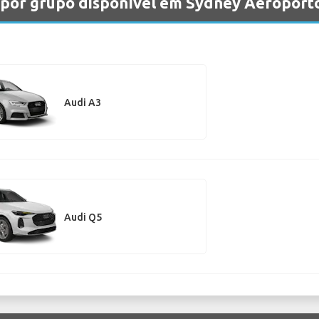
s por grupo disponível em Sydney Aeroport
Audi A3
Audi Q5