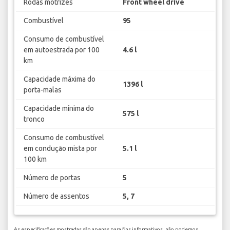
Rodas motrizes
Front wheel drive
Combustível
95
Consumo de combustível
em autoestrada por 100
4.6 l
km
Capacidade máxima do
1396 l
porta-malas
Capacidade mínima do
575 l
tronco
Consumo de combustível
em condução mista por
5.1 l
100 km
Número de portas
5
Número de assentos
5, 7
As especificações mostradas são apenas para fins informativos, não podemos