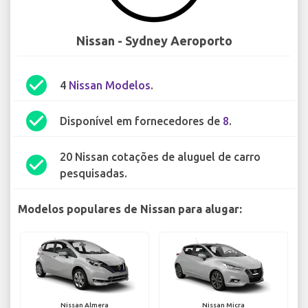
Nissan - Sydney Aeroporto
check_circle
4
Nissan Modelos
.
check_circle
Disponível em fornecedores de
8
.
20 Nissan cotações de aluguel de carro
check_circle
pesquisadas.
Modelos populares de Nissan para alugar:
Nissan Almera
Nissan Micra