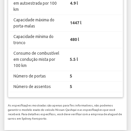
em autoestrada por 100
4.9 l
km
Capacidade máxima do
1447 l
porta-malas
Capacidade mínima do
480 l
tronco
Consumo de combustível
em condução mista por
5.5 l
100 km
Número de portas
5
Número de assentos
5
As especificações mostradas são apenas para fins informativos, não podemos
garantir o modelo exato do veículo Nissan Qashqai e as especificações que você
receberá. Para detalhes específicos, você deve verificar com a empresa de aluguel de
carros em Sydney Aeroporto.