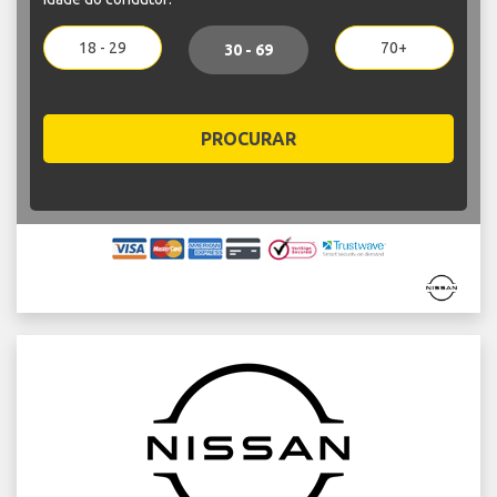
18 - 29
70+
30 - 69
PROCURAR