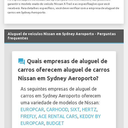
garantir o modelo exato do veículo Nissan X-Trail e as especificações que você
receberá. Para detalhes específicos, você deve verificar com a empresa de aluguel de
carros em Sydney Aeroporto.
Aluguel de veículos Nissan em Sydney Aeroporto - Perguntas
frequentes
question_answer
Quais empresas de aluguel de
carros oferecem aluguel de carros
Nissan em Sydney Aeroporto?
As seguintes empresas de aluguel de
carros em Sydney Aeroporto oferecem
uma variedade de modelos de Nissan:
EUROPCAR
,
CARHOOD
,
SIXT
,
HERTZ
,
FIREFLY
,
ACE RENTAL CARS
,
KEDDY BY
EUROPCAR
,
BUDGET