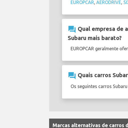
EUROPCAR
,
AERODRIVE
,
S
question_answer
Qual empresa de al
Subaru mais barato?
EUROPCAR geralmente ofer
question_answer
Quais carros Subar
Os seguintes carros Subaru
Marcas alternativas de carros 