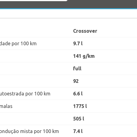
Crossover
dade por 100 km
9.7 l
141 g/km
full
92
utoestrada por 100 km
6.6 l
malas
1775 l
505 l
ondução mista por 100 km
7.4 l