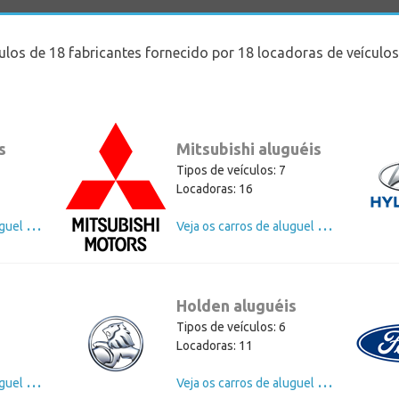
culos de 18 fabricantes fornecido por 18 locadoras de veícul
s
Mitsubishi aluguéis
1
Tipos de veículos: 7
Locadoras: 16
V
eja os carros de aluguel de Toyota
V
eja os carros de aluguel de Mitsubishi
Holden aluguéis
Tipos de veículos: 6
Locadoras: 11
V
eja os carros de aluguel de Kia
V
eja os carros de aluguel de Holden