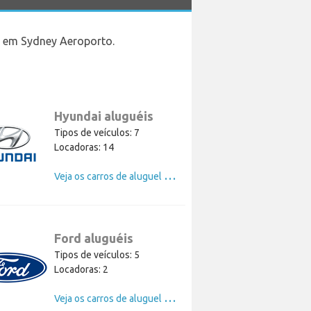
os em Sydney Aeroporto.
Hyundai aluguéis
Tipos de veículos: 7
Locadoras: 14
V
eja os carros de aluguel de Hyundai
Ford aluguéis
Tipos de veículos: 5
Locadoras: 2
V
eja os carros de aluguel de Ford