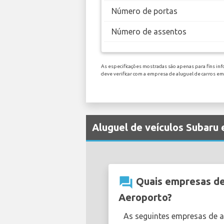
Número de portas
Número de assentos
As especificações mostradas são apenas para fins inf
deve verificar com a empresa de aluguel de carros e
Aluguel de veículos Subaru
question_answer
Quais empresas de 
Aeroporto?
As seguintes empresas de 