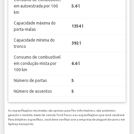
em autoestrada por 100
5.6 l
km
Capacidade máxima do
1354 l
porta-malas
Capacidade mínima do
392 l
tronco
Consumo de combustível
em condução mista por
6.6 l
100 km
Número de portas
5
Número de assentos
5
As especificações mostradas são apenas para fins informativos, não podemos
garantir o modelo exato do veículo Ford Focus e as especificações que você receberá.
Para detalhes específicos, você deve verificar com a empresa de aluguel de carros em
Sydney Aeroporto.