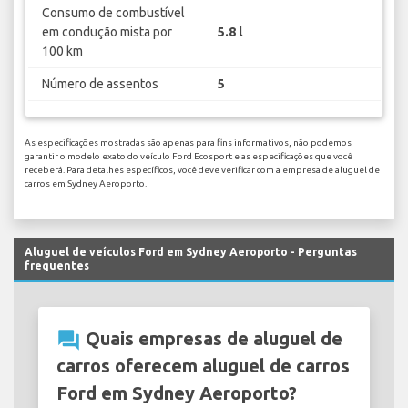
Consumo de combustível
em condução mista por
5.8 l
100 km
Número de assentos
5
As especificações mostradas são apenas para fins informativos, não podemos
garantir o modelo exato do veículo Ford Ecosport e as especificações que você
receberá. Para detalhes específicos, você deve verificar com a empresa de aluguel de
carros em Sydney Aeroporto.
Aluguel de veículos Ford em Sydney Aeroporto - Perguntas
frequentes
question_answer
Quais empresas de aluguel de
carros oferecem aluguel de carros
Ford em Sydney Aeroporto?