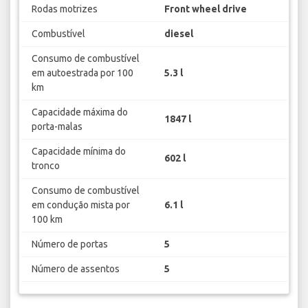
Rodas motrizes
Front wheel drive
Combustível
diesel
Consumo de combustível
em autoestrada por 100
5.3 l
km
Capacidade máxima do
1847 l
porta-malas
Capacidade mínima do
602 l
tronco
Consumo de combustível
em condução mista por
6.1 l
100 km
Número de portas
5
Número de assentos
5