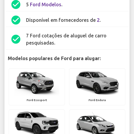
check_circle
5
Ford Modelos
.
check_circle
Disponível em fornecedores de
2
.
7 Ford cotações de aluguel de carro
check_circle
pesquisadas.
Modelos populares de Ford para alugar:
Ford Ecosport
Ford Endura